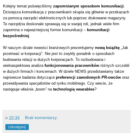
Kolejny temat poświęciliśmy
zapomnianym sposobom komunikacji
.
Dzisiejsza komunikacja z pracownikami skupia się głównie w przekazach
za pomocą narzędzi elektronicznych lub poprzez drukowane magazyny.
Te narzędzia doskonale sprawują się w swojej roli, jednak wiele firm
zapomina o najważniejszej formie komunikacji –
komunikacji
bezpośredniej
.
W naszym dziale nowości branżowych prezentujemy
nową książkę
„Jak
przetrwać w korporacji”. Nie jest to zwykły poradnik o sposobach
budowania relacji w dużych korporacjach. To rozbudowana i
wieloaspektowa analiza
funkcjonowania pracowników
różnych szczebli
w dużych firmach i koncernach. W dziele NEWS przedstawiamy także
najnowsze badania dotyczące
preferencji zawodowych PR-owców
oraz
przewidywania specjalistów od rynku mobilnego. Czy wiecie, że
następuje właśnie „boom” na
technologię wearables
?
o
10:34
Brak komentarzy:
Udostępnij