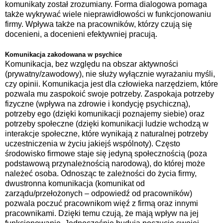
komunikaty został zrozumiany. Forma dialogowa pomaga
także wykrywać wiele nieprawidłowości w funkcjonowaniu
firmy. Wpływa także na pracowników, którzy czują się
docenieni, a docenieni efektywniej pracują.
Komunikacja zakodowana w psychice
Komunikacja, bez względu na obszar aktywności
(prywatny/zawodowy), nie służy wyłącznie wyrażaniu myśli,
czy opinii. Komunikacja jest dla człowieka narzędziem, które
pozwala mu zaspokoić swoje potrzeby. Zaspokaja potrzeby
fizyczne (wpływa na zdrowie i kondycję psychiczną),
potrzeby ego (dzięki komunikacji poznajemy siebie) oraz
potrzeby społeczne (dzięki komunikacji ludzie wchodzą w
interakcje społeczne, które wynikają z naturalnej potrzeby
uczestniczenia w życiu jakiejś wspólnoty). Często
środowisko firmowe staje się jedyną społecznością (poza
podstawową przynależnością narodową), do której może
należeć osoba. Odnosząc te zależności do życia firmy,
dwustronna komunikacja (komunikat od
zarządu/przełożonych – odpowiedź od pracowników)
pozwala poczuć pracownikom więź z firmą oraz innymi
pracownikami. Dzięki temu czują, że mają wpływ na jej