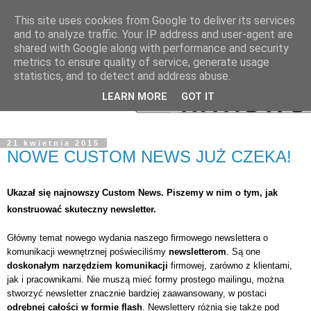
This site uses cookies from Google to deliver its services
and to analyze traffic. Your IP address and user-agent are
shared with Google along with performance and security
metrics to ensure quality of service, generate usage
statistics, and to detect and address abuse.
LEARN MORE
GOT IT
21 kwietnia 2015
NOWE CUSTOM NEWS JUŻ CZEKA!
Ukazał się najnowszy Custom News. Piszemy w nim o tym, jak
konstruować skuteczny newsletter.
Główny temat nowego wydania naszego firmowego newslettera o
komunikacji wewnętrznej poświeciliśmy
newsletterom
. Są one
doskonałym narzędziem komunikacji
firmowej, zarówno z klientami,
jak i pracownikami. Nie muszą mieć formy prostego mailingu, można
stworzyć newsletter znacznie bardziej zaawansowany, w postaci
odrębnej całości w formie flash
. Newslettery różnią się także pod