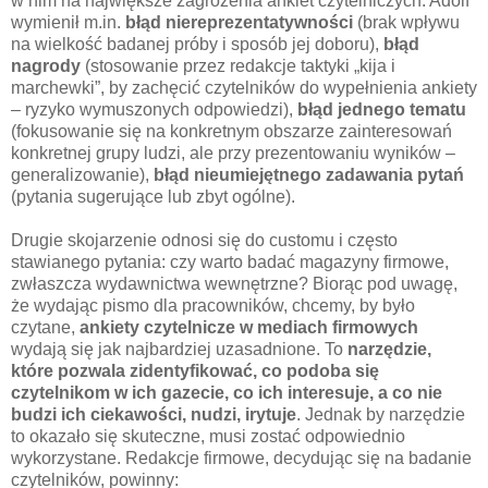
w nim na największe zagrożenia ankiet czytelniczych. Adolf
wymienił m.in.
błąd niereprezentatywności
(brak wpływu
na wielkość badanej próby i sposób jej doboru),
błąd
nagrody
(stosowanie przez redakcje taktyki „kija i
marchewki”, by zachęcić czytelników do wypełnienia ankiety
– ryzyko wymuszonych odpowiedzi),
błąd jednego tematu
(fokusowanie się na konkretnym obszarze zainteresowań
konkretnej grupy ludzi, ale przy prezentowaniu wyników –
generalizowanie),
błąd nieumiejętnego zadawania pytań
(pytania sugerujące lub zbyt ogólne).
Drugie skojarzenie odnosi się do customu i często
stawianego pytania: czy warto badać magazyny firmowe,
zwłaszcza wydawnictwa wewnętrzne? Biorąc pod uwagę,
że wydając pismo dla pracowników, chcemy, by było
czytane,
ankiety czytelnicze w mediach firmowych
wydają się jak najbardziej uzasadnione. To
narzędzie,
które pozwala zidentyfikować, co podoba się
czytelnikom w ich gazecie, co ich interesuje, a co nie
budzi ich ciekawości, nudzi, irytuje
. Jednak by narzędzie
to okazało się skuteczne, musi zostać odpowiednio
wykorzystane. Redakcje firmowe, decydując się na badanie
czytelników, powinny: