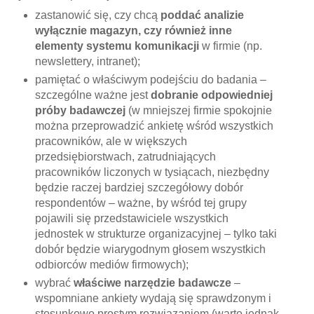
zastanowić się, czy chcą
poddać analizie
wyłącznie magazyn, czy również inne
elementy systemu komunikacji
w firmie (np.
newslettery, intranet);
pamiętać o właściwym podejściu do badania –
szczególne ważne jest
dobranie odpowiedniej
próby badawczej
(w mniejszej firmie spokojnie
można przeprowadzić ankietę wśród wszystkich
pracowników, ale w większych
przedsiębiorstwach, zatrudniających
pracowników liczonych w tysiącach, niezbędny
będzie raczej bardziej szczegółowy dobór
respondentów – ważne, by wśród tej grupy
pojawili się przedstawiciele wszystkich
jednostek w strukturze organizacyjnej – tylko taki
dobór będzie wiarygodnym głosem wszystkich
odbiorców mediów firmowych);
wybrać
właściwe narzędzie badawcze
–
wspomniane ankiety wydają się sprawdzonym i
stosunkowo prostym rozwiązaniem (warto jednak