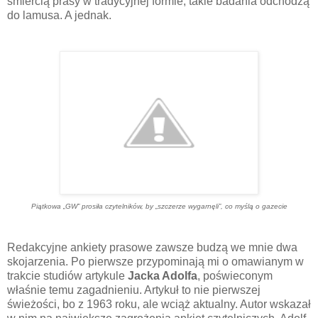
śmiercią prasy w tradycyjnej formie, takie badania odchodzą
do lamusa. A jednak.
Piątkowa
„GW” prosiła czytelników, by
„szczerze wygarnęli”, co myślą o gazecie
Redakcyjne ankiety prasowe zawsze budzą we mnie dwa
skojarzenia. Po pierwsze przypominają mi o omawianym w
trakcie studiów artykule
Jacka Adolfa
, poświeconym
właśnie temu zagadnieniu. Artykuł to nie pierwszej
świeżości, bo z 1963 roku, ale wciąż aktualny. Autor wskazał