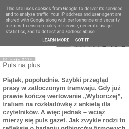
This site uses cookies from Google to deliver its services
and to analyze traffic. Your IP address and user-agent are
shared with Google along with performance and security
metrics to ensure quality of service, generate usage
statistics, and to detect and address abuse.
LEARN MORE
GOT IT
26 maja 2014
Puls na plus
Piątek, popołudnie. Szybki przegląd
prasy w zatłoczonym tramwaju. Gdy już
prawie kończę wertowanie „Wyborczej”,
trafiam na rozkładówkę z ankietą dla
czytelników. A więc jednak – wciąż
mierzy się puls gazet. Jak zwykle rodzi to
refleksję o badaniu odbiorców firmowych