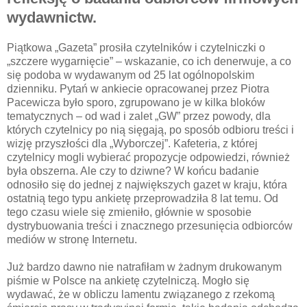
wydawnictw.
Piątkowa „Gazeta” prosiła czytelników i czytelniczki o
„szczere wygarnięcie” – wskazanie, co ich denerwuje, a co
się podoba w wydawanym od 25 lat ogólnopolskim
dzienniku. Pytań w ankiecie opracowanej przez Piotra
Pacewicza było sporo, zgrupowano je w kilka bloków
tematycznych – od wad i zalet „GW” przez powody, dla
których czytelnicy po nią sięgają, po sposób odbioru treści i
wizję przyszłości dla „Wyborczej”. Kafeteria, z której
czytelnicy mogli wybierać propozycje odpowiedzi, również
była obszerna. Ale czy to dziwne? W końcu badanie
odnosiło się do jednej z największych gazet w kraju, która
ostatnią tego typu ankietę przeprowadziła 8 lat temu. Od
tego czasu wiele się zmieniło, głównie w sposobie
dystrybuowania treści i znacznego przesunięcia odbiorców
mediów w stronę Internetu.
Już bardzo dawno nie natrafiłam w żadnym drukowanym
piśmie w Polsce na ankietę czytelniczą. Mogło się
wydawać, że w obliczu lamentu związanego z rzekomą