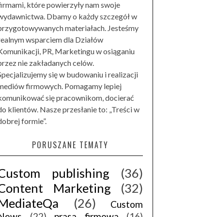
firmami, które powierzyły nam swoje
wydawnictwa. Dbamy o każdy szczegół w
przygotowywanych materiałach. Jesteśmy
realnym wsparciem dla Działów
Komunikacji, PR, Marketingu w osiąganiu
przez nie zakładanych celów.
Specjalizujemy się w budowaniu i realizacji
mediów firmowych. Pomagamy lepiej
komunikować się pracownikom, docierać
do klientów. Nasze przesłanie to: „Treści w
dobrej formie”.
PORUSZANE TEMATY
Custom publishing
(36)
Content Marketing
(32)
MediateQa
(26)
Custom
News
(22)
prasa firmowa
(16)