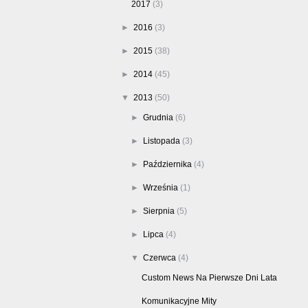
2017
(3)
►
2016
(3)
►
2015
(38)
►
2014
(45)
▼
2013
(50)
►
Grudnia
(6)
►
Listopada
(3)
►
Października
(4)
►
Września
(1)
►
Sierpnia
(5)
►
Lipca
(4)
▼
Czerwca
(4)
Custom News Na Pierwsze Dni Lata
Komunikacyjne Mity