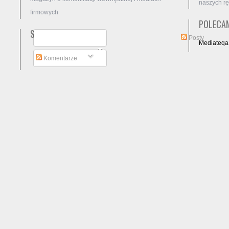
naszych rę
firmowych
POLECAM
SUBSKRYBUJ
Posty
Mediateqa
Komentarze