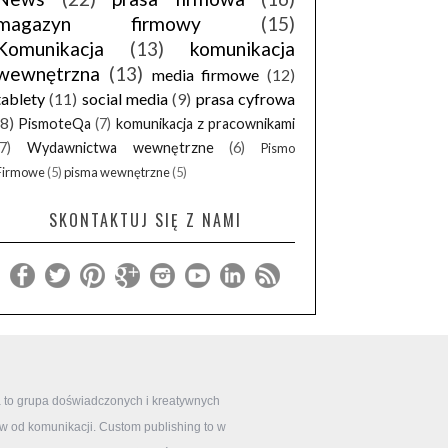
magazyn firmowy
(15)
Komunikacja
(13)
komunikacja
wewnętrzna
(13)
media firmowe
(12)
tablety
(11)
social media
(9)
prasa cyfrowa
(8)
PismoteQa
(7)
komunikacja z pracownikami
(7)
Wydawnictwa wewnętrzne
(6)
Pismo
Firmowe
(5)
pisma wewnętrzne
(5)
SKONTAKTUJ SIĘ Z NAMI
 to grupa doświadczonych i kreatywnych
ów od komunikacji. Custom publishing to w