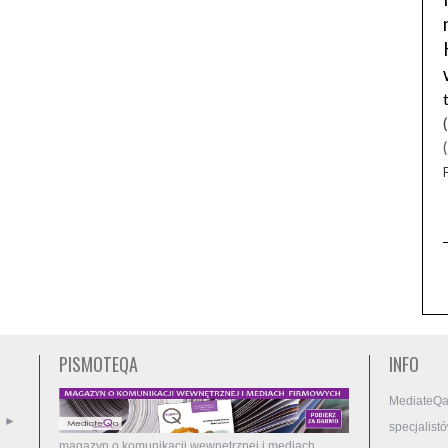
PISMOTEQA
INFO
MediateQa
►
specjalist
magazyn o komunikacji wewnętrznej i mediach