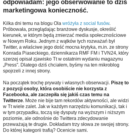
odpowiadam: jego obserwowanie to dziś
marketingowa konieczność.
Kilka dni temu na blogu Ola
wróżyła z social fusów
.
Próbowała, przeglądając branżowe dyskusje, określić
kierunek, w którym będą zmierzać media społecznościowe
w Nowym Roku. Jednym z wątków tych rozważań był
Twitter, a właściwe jego dość mocna krytyka, m.in. ze strony
Konrada Piaseckiego, dziennikarza RMF FM i TVN24, który
szerzej opisał zjawisko Tt w ostatnim wydaniu magazynu
„Press”. Dlatego dziś chciałem, byśmy na ten mikroblog
spojrzeli z innej strony.
Na początek trochę prywaty i własnych obserwacji.
Piszę to
z pozycji osoby, która osobiście nie korzysta z
Facebooka, ale zaczepiła się jakiś czas temu na
Twitterze
. Może nie bije tam rekordów aktywności, ale widzi
w Tt wiele zalet. Jak w każdym narzędziu komunikacji, tak i
w tym przypadku, toczą się dysputy na wyższym i niższym
poziomie, ale odnośnie do Twittera zdecydowanie
przeważają te drugie. Dokładam trzy słowa ze swojej strony.
Do której kategorii trafią? Ocenicie sami.