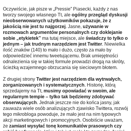
Oczywiście, jak pisze w „Pressie” Piasecki, każdy z nas
tworzy swojego własnego Tt, ale
ogólny przegląd dyskusji
nieobserwowanych użytkowników pokazuje, że z
jakością nie jest tu najgorzej
. Jasne,
używanie w
rozmowach argumentów personalnych czy doklejanie
sobie „etykietek”
ma tutaj miejsce, ale
świadczy to tylko o
jednym – jak trudnym narzędziem jest Twitter
. Niewielka
ilość znaków (140) to mało i dużo, często za mało by
odpowiedzieć innemu tweetującemu. Brak umiejętności
odnalezienia się w takiej formule prowadzi drogą na skróty,
ścieżką wzajemnego obrzucania się sieciowym błotem.
Z drugiej strony
Twitter jest narzędziem dla wytrwałych,
zorganizowanych i systematycznych
. Historię, którą
sprzedajemy na Tt,
musimy opowiadać w swoim, ale
regularnym tempie – tylko tak będziemy zdobywać
obserwujących
. Jednak jeszcze nie do końca jasny, jak
zauważa wiele osób analizujących zjawisko Twittera, rozwój
tego mikrobloga powoduje, że mało jest na nim typowych
akcji marketingowych i promocyjnych. Osobiście uważam,
że
zamiast wysyłać tonę komunikatów prasowych czy