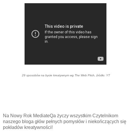
29 sposobów na bycie kreatywnym wg The Web Pitch, źródło: YT
Na Nowy Rok MediateQa życzy wszystkim Czytelnikom
naszego bloga głów pełnych pomysłów i niekończących się
pokładów kreatywności!