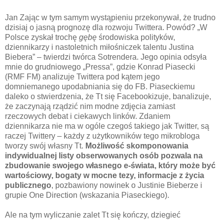
Jan Zając w tym samym wystąpieniu przekonywał, że trudno
dzisiaj o jasną prognozę dla rozwoju Twittera. Powód? „W
Polsce zyskał trochę
gębę
środowiska polityków,
dziennikarzy i nastoletnich miłośniczek talentu Justina
Biebera” – twierdzi twórca Sotrendera. Jego opinia odsyła
mnie do grudniowego „Pressa”, gdzie Konrad Piasecki
(RMF FM) analizuje Twittera pod kątem jego
domniemanego upodabniania się do FB. Piaseckiemu
daleko o stwierdzenia, że Tt się Facebookizuje, banalizuje,
że zaczynają rządzić nim modne zdjęcia zamiast
rzeczowych debat i ciekawych linków. Zdaniem
dziennikarza nie ma w ogóle czegoś takiego jak Twitter, są
raczej Twittery – każdy z użytkowników tego mikrobloga
tworzy swój własny Tt.
Możliwość skomponowania
indywidualnej listy obserwowanych osób pozwala na
zbudowanie swojego własnego e-świata, który może być
wartościowy, bogaty w mocne tezy, informacje z życia
publicznego
, pozbawiony nowinek o Justinie Bieberze i
grupie One Direction (wskazania Piaseckiego).
Ale na tym wyliczanie zalet Tt się kończy, dziegieć