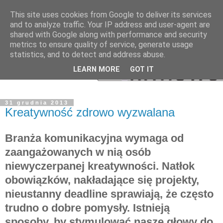
This site uses cookies from Google to deliver its services
and to analyze traffic. Your IP address and user-agent are
shared with Google along with performance and security
metrics to ensure quality of service, generate usage
statistics, and to detect and address abuse.
LEARN MORE
GOT IT
31 grudnia 2013
Kreatywność zdrowo wyzwalana
Branża komunikacyjna wymaga od
zaangażowanych w nią osób
niewyczerpanej kreatywności. Natłok
obowiązków, nakładające się projekty,
nieustanny deadline sprawiają, że często
trudno o dobre pomysły. Istnieją
sposoby, by stymulować nasze głowy do