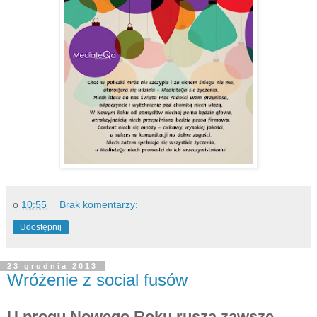
o
10:55
Brak komentarzy:
Udostępnij
23 grudnia 2013
Wróżenie z social fusów
U progu Nowego Roku rusza zawsze