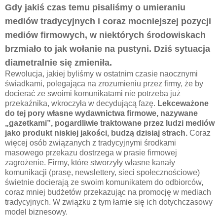
Gdy jakiś czas temu pisaliśmy o umieraniu
mediów tradycyjnych i coraz mocniejszej pozycji
mediów firmowych, w niektórych środowiskach
brzmiało to jak wołanie na pustyni. Dziś sytuacja
diametralnie się zmieniła.
Rewolucja, jakiej byliśmy w ostatnim czasie naocznymi
świadkami, polegająca na zrozumieniu przez firmy, że by
docierać ze swoimi komunikatami nie potrzeba już
przekaźnika, wkroczyła w decydującą fazę.
Lekceważone
do tej pory własne wydawnictwa firmowe, nazywane
„gazetkami”, pogardliwie traktowane przez ludzi mediów
jako produkt niskiej jakości, budzą dzisiaj strach.
Coraz
więcej osób związanych z tradycyjnymi środkami
masowego przekazu dostrzega w prasie firmowej
zagrożenie. Firmy, które stworzyły własne kanały
komunikacji (prasę, newslettery, sieci społecznościowe)
świetnie docierają ze swoim komunikatem do odbiorców,
coraz mniej budżetów przekazując na promocję w mediach
tradycyjnych. W związku z tym łamie się ich dotychczasowy
model biznesowy.