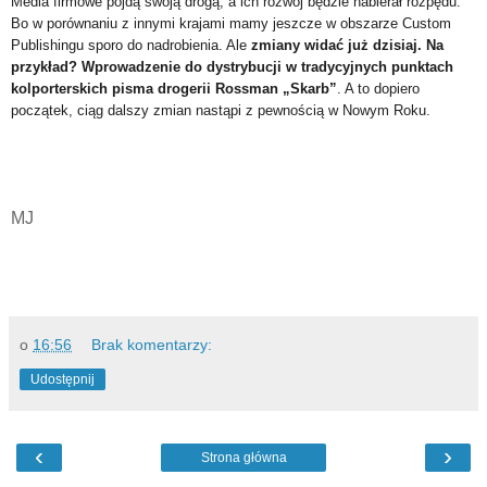
Media firmowe pójdą swoją drogą, a ich rozwój będzie nabierał rozpędu.
Bo w porównaniu z innymi krajami mamy jeszcze w obszarze Custom
Publishingu sporo do nadrobienia. Ale
zmiany widać już dzisiaj. Na
przykład? Wprowadzenie do dystrybucji w tradycyjnych punktach
kolporterskich pisma drogerii Rossman „Skarb”
. A to dopiero
początek, ciąg dalszy zmian nastąpi z pewnością w Nowym Roku.
MJ
o
16:56
Brak komentarzy:
Udostępnij
‹
›
Strona główna