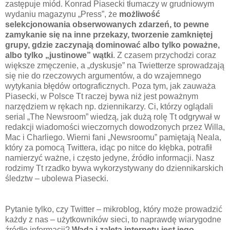
zastępuje miód. Konrad Piasecki tłumaczy w grudniowym
wydaniu magazynu „Press”, że
możliwość
selekcjonowania obserwowanych zdarzeń, to pewne
zamykanie się na inne przekazy, tworzenie zamkniętej
grupy, gdzie zaczynają dominować albo tylko poważne,
albo tylko „justinowe” wątki
. Z czasem przychodzi coraz
większe zmęczenie, a „dyskusje” na Twietterze sprowadzają
się nie do rzeczowych argumentów, a do wzajemnego
wytykania błędów ortograficznych. Poza tym, jak zauważa
Piasecki, w Polsce Tt raczej bywa niż jest poważnym
narzędziem w rękach np. dziennikarzy. Ci, którzy oglądali
serial „The Newsroom” wiedzą, jak dużą rolę Tt odgrywał w
redakcji wiadomości wieczornych dowodzonych przez Willa,
Mac i Charliego. Wierni fani „Newsroomu” pamiętają Neala,
który za pomocą Twittera, idąc po nitce do kłębka, potrafił
namierzyć ważne, i często jedyne, źródło informacji. Nasz
rodzimy Tt rzadko bywa wykorzystywany do dziennikarskich
śledztw – ubolewa Piasecki.
Pytanie tylko, czy Twitter – mikroblog, który może prowadzić
każdy z nas – użytkowników sieci, to naprawdę wiarygodne
źródło informacji?
Wadą i zaletą internetu jest jego