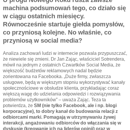
machina podsumowań tego, co działo się
w ciągu ostatnich miesięcy.
Równocześnie startuje giełda pomysłów,
co przyniosą kolejne. No właśnie, co
przyniosą w social media?
Analiza zachowań ludzi w internecie pozwala przypuszczać,
że niewiele się zmieni. Dr Jan Zając, właściciel Sotrendera,
mówił na jednym z ostatnich Czwartków Social Media, że
większość budżetów reklamowych nadal będzie
zorientowana na Facebooka. „Duże firmy, zwłaszcza
usługowe, będą w większym stopniu wykorzystywać kanały
społecznościowe w obsłudze klienta, przykładając coraz
większą wagę do udzielania odpowiedzi i rozwiązywania
problemów użytkowników” – uważa Zając. Teza ta
potwierdza, że
SM (nie tylko Facebook, ale i np. blogi
korporacyjne), to dobry kanał do budowania relacji z
odbiorcami marki. Pomagają w utrzymywaniu żywej
interakcji, angażowaniu odbiorców do włączania się w
dyskusje (kreowanie ich na liderów opinii) oraz w