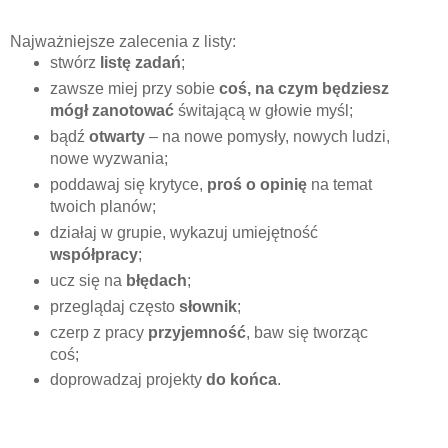
Najważniejsze zalecenia z listy:
stwórz
listę zadań
;
zawsze miej przy sobie
coś, na czym będziesz
mógł zanotować
świtającą w głowie myśl;
bądź
otwarty
– na nowe pomysły, nowych ludzi,
nowe wyzwania;
poddawaj się krytyce,
proś o opinię
na temat
twoich planów;
działaj w grupie, wykazuj umiejętność
współpracy
;
ucz się na
błędach
;
przeglądaj często
słownik
;
czerp z pracy
przyjemność
, baw się tworząc
coś;
doprowadzaj projekty
do końca
.