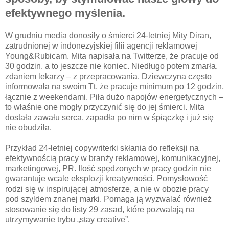
efektywnego myślenia.
W grudniu media donosiły o śmierci 24-letniej Mity Diran,
zatrudnionej w indonezyjskiej filii agencji reklamowej
Young&Rubicam. Mita napisała na Twitterze, że pracuje od
30 godzin, a to jeszcze nie koniec. Niedługo potem zmarła,
zdaniem lekarzy – z przepracowania. Dziewczyna często
informowała na swoim Tt, że pracuje minimum po 12 godzin,
łącznie z weekendami. Piła dużo napojów energetycznych –
to właśnie one mogły przyczynić się do jej śmierci. Mita
dostała zawału serca, zapadła po nim w śpiączkę i już się
nie obudziła.
Przykład 24-letniej copywriterki skłania do refleksji na
efektywnością pracy w branży reklamowej, komunikacyjnej,
marketingowej, PR. Ilość spędzonych w pracy godzin nie
gwarantuje wcale eksplozji kreatywności. Pomysłowość
rodzi się w inspirującej atmosferze, a nie w obozie pracy
pod szyldem znanej marki. Pomaga ją wyzwalać również
stosowanie się do listy 29 zasad, które pozwalają na
utrzymywanie trybu „stay creative”.