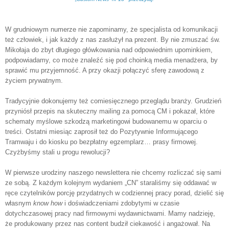
W grudniowym numerze nie zapominamy, że specjalista od komunikacji
też człowiek, i jak każdy z nas zasłużył na prezent. By nie zmuszać św.
Mikołaja do zbyt długiego główkowania nad odpowiednim upominkiem,
podpowiadamy, co może znaleźć się pod choinką media menadżera, by
sprawić mu przyjemność. A przy okazji połączyć sferę zawodową z
życiem prywatnym.
Tradycyjnie dokonujemy też comiesięcznego przeglądu branży. Grudzień
przyniósł przepis na skuteczny mailing za pomocą CM i pokazał, które
schematy myślowe szkodzą marketingowi budowanemu w oparciu o
treści. Ostatni miesiąc zaprosił też do Pozytywnie Informującego
Tramwaju i do kiosku po bezpłatny egzemplarz… prasy firmowej.
Czyżbyśmy stali u progu rewolucji?
W pierwsze urodziny naszego newslettera nie chcemy rozliczać się sami
ze sobą. Z każdym kolejnym wydaniem „CN” staraliśmy się oddawać w
ręce czytelników porcję przydatnych w codziennej pracy porad, dzielić się
własnym
know how
i doświadczeniami zdobytymi w czasie
dotychczasowej pracy nad firmowymi wydawnictwami. Mamy nadzieję,
że produkowany przez nas content budził ciekawość i angażował. Na