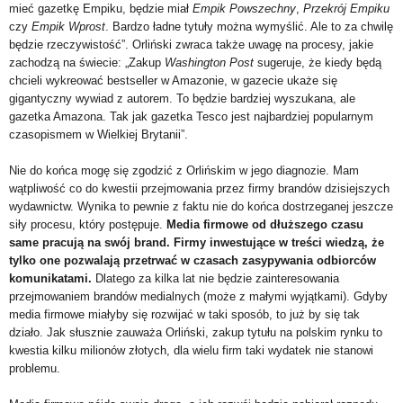
mieć gazetkę Empiku, będzie miał
Empik Powszechny
,
Przekrój Empiku
czy
Empik Wprost
. Bardzo ładne tytuły można wymyślić. Ale to za chwilę
będzie rzeczywistość”. Orliński zwraca także uwagę na procesy, jakie
zachodzą na świecie: „Zakup
Washington Post
sugeruje, że kiedy będą
chcieli wykreować bestseller w Amazonie, w gazecie ukaże się
gigantyczny wywiad z autorem. To będzie bardziej wyszukana, ale
gazetka Amazona. Tak jak gazetka Tesco jest najbardziej popularnym
czasopismem w Wielkiej Brytanii”.
Nie do końca mogę się zgodzić z Orlińskim w jego diagnozie. Mam
wątpliwość co do kwestii przejmowania przez firmy brandów dzisiejszych
wydawnictw. Wynika to pewnie z faktu nie do końca dostrzeganej jeszcze
siły procesu, który postępuje.
Media firmowe od dłuższego czasu
same pracują na swój brand. Firmy inwestujące w treści wiedzą, że
tylko one pozwalają przetrwać w czasach zasypywania odbiorców
komunikatami.
Dlatego za kilka lat nie będzie zainteresowania
przejmowaniem brandów medialnych (może z małymi wyjątkami). Gdyby
media firmowe miałyby się rozwijać w taki sposób, to już by się tak
działo. Jak słusznie zauważa Orliński, zakup tytułu na polskim rynku to
kwestia kilku milionów złotych, dla wielu firm taki wydatek nie stanowi
problemu.