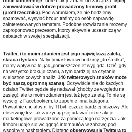
robić konferencje
, które i tak już mało kto zarządza,
lepiej
zainwestować w dobrze prowadzony firmowy profil
(profil rzecznika)
. Pod warunkiem, że nie będziemy
spamować, wysyłać bzdur, trafimy do osób naprawdę
zainteresowanych tematem. Podobne rozwiązanie możemy
zaproponować prezesom, którzy aktywnie uczestniczą w
debatach w swojej specjalizacji.
Twitter, i to moim zdaniem jest jego największą zaletą,
skraca dystans
. Natychmiastowo wchodzimy „do środka”,
mamy wpływ na to, jak „pomieszczenie” wygląda. Dziś, gdy
na wszystko brakuje czasu, a tym bardziej na czytanie
wielostronicowych analiz,
140 twitterowych znaków może
być naszą ogromną szansą
. Oczywiście nie do każdych
działań Twitter będzie się nadawał (choćby ze względu na
zasięg), ale to moim zdaniem jest też jego zaletą. To nie są
wyścigi z Facebookiem, to zupełnie inna kategoria.
Prywatnie chciałbym, by Tt był jeszcze bardziej niszowy. Ale
obserwuję też, jak zaczynają się udawać rożne akcje
marketingowe prowadzone za pomocą tego narzędzia. Jak
firmom udaje się wciągnąć internautów w zabawę pod
wspólnym hashtagiem. Dlatego
obserwowanie Twittera to